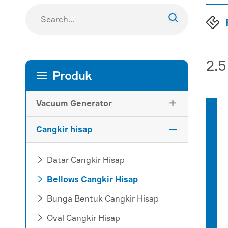

2.5
Produk

Vacuum Generator

Cangkir hisap

Datar Cangkir Hisap

Bellows Cangkir Hisap

Bunga Bentuk Cangkir Hisap

Oval Cangkir Hisap
