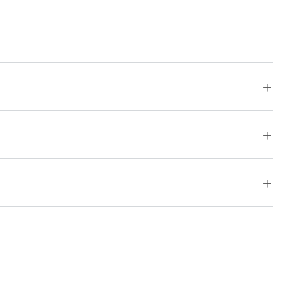


