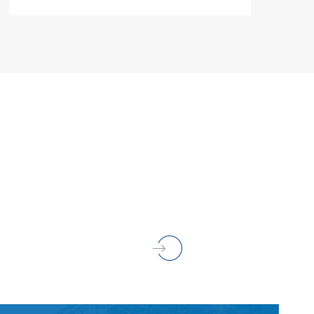
LEBIH BANYAK
