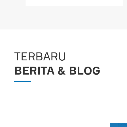
LEBIH BANYAK

TERBARU
BERITA & BLOG