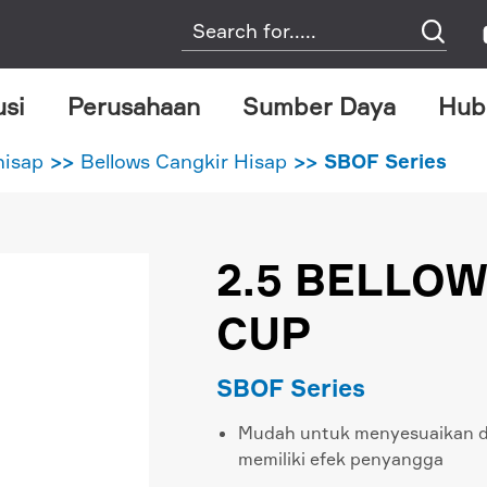

usi
Perusahaan
Sumber Daya
Hub
hisap
Bellows Cangkir Hisap
SBOF Series
2.5 BELLO
CUP
SBOF Series
Mudah untuk menyesuaikan dir
memiliki efek penyangga