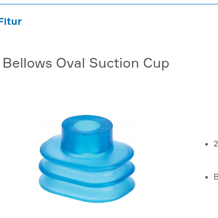
Fitur
 Bellows Oval Suction Cup
2
B