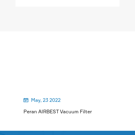
LEBIH BANYAK

May, 23 2022

Peran AIRBEST Vacuum Filter