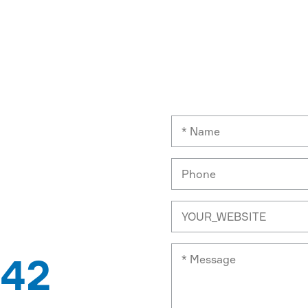
VACUUM
42
PATEN