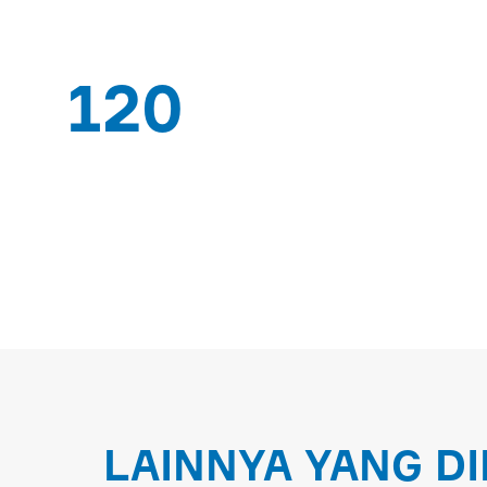
120
AHLI PEKERJA
EKS
LAINNYA YANG D